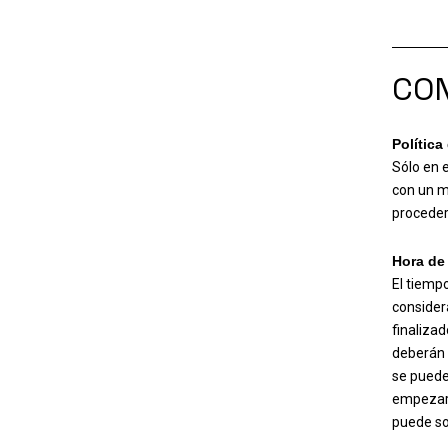
CON
Política
Sólo en 
con un mí
procederá
Hora de 
El tiemp
consider
finalizad
deberán 
se puede
empezará
puede sol