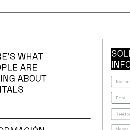
SOL
E’S WHAT
INF
PLE ARE
ING ABOUT
Nombre
NTALS
Email
Teléfono
Mensaje