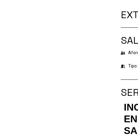
EXT
SA
Afor
Tipo:
SER
IN
EN
SA