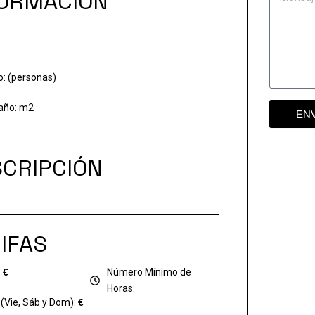
FORMACIÓN
o: (personas)
año:
m2
EN
CRIPCIÓN
IFAS
:
€
Número Mínimo de
Horas:
 (Vie, Sáb y Dom):
€