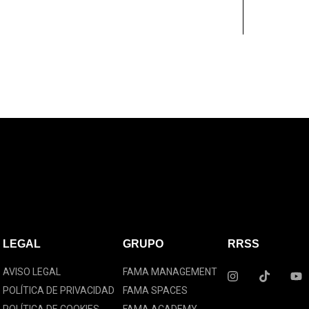
LEGAL
GRUPO
RRSS
I
T
Y
AVISO LEGAL
FAMA MANAGEMENT
n
i
o
POLÍTICA DE PRIVACIDAD
FAMA SPACES
s
k
u
t
t
t