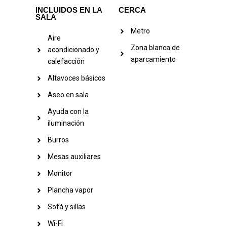
INCLUIDOS EN LA
CERCA
SALA
Metro
Aire
Zona blanca de
acondicionado y
aparcamiento
calefacción
Altavoces básicos
Aseo en sala
Ayuda con la
iluminación
Burros
Mesas auxiliares
Monitor
Plancha vapor
Sofá y sillas
Wi-Fi