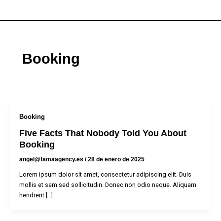
Ir
al
contenido
Booking
Booking
Five Facts That Nobody Told You About
Booking
angel@famaagency.es
/
28 de enero de 2025
Lorem ipsum dolor sit amet, consectetur adipiscing elit. Duis
mollis et sem sed sollicitudin. Donec non odio neque. Aliquam
hendrerit […]