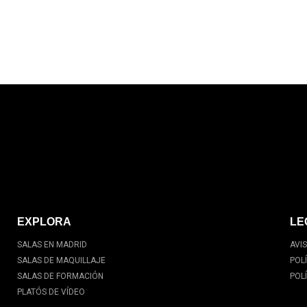
EXPLORA
LE
SALAS EN MADRID
AVI
SALAS DE MAQUILLAJE
POL
SALAS DE FORMACIÓN
POL
PLATÓS DE VÍDEO